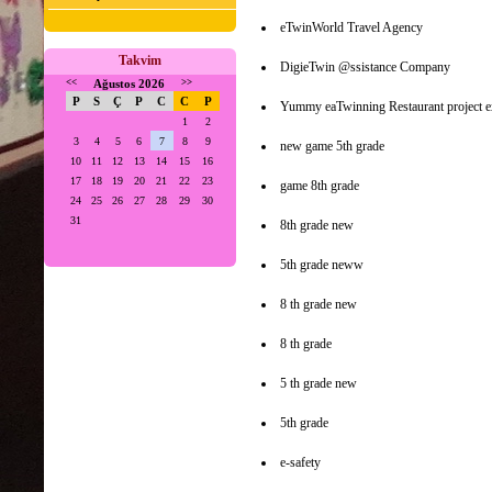
eTwinWorld Travel Agency
Takvim
DigieTwin @ssistance Company
<<
Ağustos 2026
>>
P
S
Ç
P
C
C
P
Yummy eaTwinning Restaurant project ex
1
2
3
4
5
6
7
8
9
new game 5th grade
10
11
12
13
14
15
16
17
18
19
20
21
22
23
game 8th grade
24
25
26
27
28
29
30
31
8th grade new
5th grade neww
8 th grade new
8 th grade
5 th grade new
5th grade
e-safety