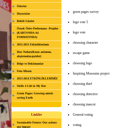
Ödevler
green pages survey
Duyurular
Belirli Günler
logo vote 5
Örnek Ödev-Performans -Projeler
logo vote
(KARTONDA-A4
FORMATINDA)
choosing character
2012-2013 Etkinliklerimiz
Ders Notları(Konu anlatımı,
escape game
alıştırmalar,quizler)
choosing logo
Belge ve Dokümanlar
Foto Album
Inspiring Museums project
2013-2014 ETKİNLİKLERİMİZ
choosing thief
Skills 4 Life in My Hat
Green Pages: Growing minds
choosing detective
saving Earth
choosing mascot
Linkler
General voting
Sustainable Future: Our actions
voting
our impact