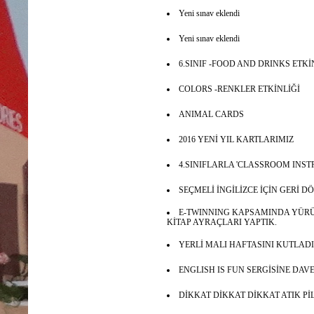
Yeni sınav eklendi
Yeni sınav eklendi
6.SINIF -FOOD AND DRINKS ETKİ
COLORS -RENKLER ETKİNLİĞİ
ANIMAL CARDS
2016 YENİ YIL KARTLARIMIZ
4.SINIFLARLA 'CLASSROOM INST
SEÇMELİ İNGİLİZCE İÇİN GERİ 
E-TWINNING KAPSAMINDA YÜRÜ
KİTAP AYRAÇLARI YAPTIK.
YERLİ MALI HAFTASINI KUTLAD
ENGLISH IS FUN SERGİSİNE DAVE
DİKKAT DİKKAT DİKKAT ATIK P