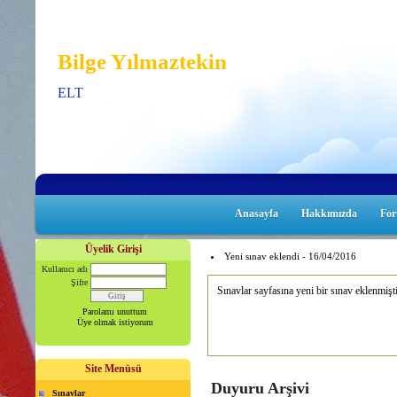
Bilge Yılmaztekin
ELT
Anasayfa
Hakkımızda
Fo
Üyelik Girişi
Yeni sınav eklendi - 16/04/2016
Kullanıcı adı
Şifre
Sınavlar sayfasına yeni bir sınav eklenmişt
Parolamı unuttum
Üye olmak istiyorum
Site Menüsü
Duyuru Arşivi
Sınavlar