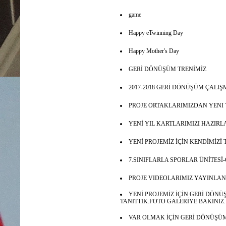
game
Happy eTwinning Day
Happy Mother's Day
GERİ DÖNÜŞÜM TRENİMİZ
2017-2018 GERİ DÖNÜŞÜM ÇALIŞ
PROJE ORTAKLARIMIZDAN YENI 
YENİ YIL KARTLARIMIZI HAZIRL
YENİ PROJEMİZ İÇİN KENDİMİZİ
7.SINIFLARLA SPORLAR ÜNİTES
PROJE VIDEOLARIMIZ YAYINLAN
YENİ PROJEMİZ İÇİN GERİ DÖN
TANITTIK.FOTO GALERİYE BAKINIZ.
VAR OLMAK İÇİN GERİ DÖNÜŞÜ