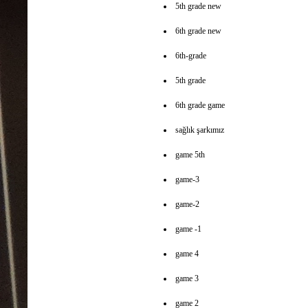
5th grade new
6th grade new
6th-grade
5th grade
6th grade game
sağlık şarkımız
game 5th
game-3
game-2
game -1
game 4
game 3
game 2