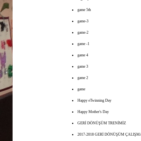
game 5th
game-3
game-2
game -1
game 4
game 3
game 2
game
Happy eTwinning Day
Happy Mother's Day
GERİ DÖNÜŞÜM TRENİMİZ
2017-2018 GERİ DÖNÜŞÜM ÇALIŞM