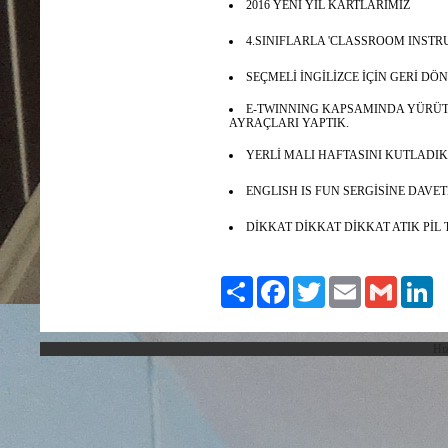
2016 YENİ YIL KARTLARIMIZ
4.SINIFLARLA 'CLASSROOM INSTR
SEÇMELİ İNGİLİZCE İÇİN GERİ D
E-TWINNING KAPSAMINDA YÜRÜTT
AYRAÇLARI YAPTIK.
YERLİ MALI HAFTASINI KUTLADIK
ENGLISH IS FUN SERGİSİNE DAVET
DİKKAT DİKKAT DİKKAT ATIK PİL
Paylaş
Facebook
Twitter
Email
Gmail
Li
Hız