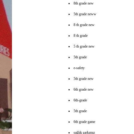
8th grade new
5th grade neww
8 th grade new
8 th grade
5 th grade new
5th grade
e-safety
5th grade new
6th grade new
6th-grade
5th grade
6th grade game
sağlık şarkımız