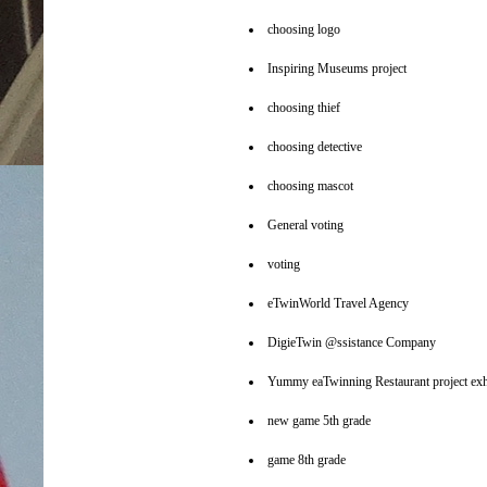
choosing logo
Inspiring Museums project
choosing thief
choosing detective
choosing mascot
General voting
voting
eTwinWorld Travel Agency
DigieTwin @ssistance Company
Yummy eaTwinning Restaurant project exh
new game 5th grade
game 8th grade