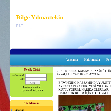
Bilge Yılmaztekin
ELT
Anasayfa
Hakkımızda
Fo
Üyelik Girişi
E-TWINNING KAPSAMINDA YÜRÜTTÜĞÜ
AYRAÇLARI YAPTIK. - 26/12/2014
Kullanıcı adı
Şifre
E-TWINNING KAPSAMINDA YÜRÜTTÜ
AYRAÇLARI YAPTIK. YENİ YILI DA 
Parolamı unuttum
KUTLUYORUM. HARİKA OLDULAR.
Üye olmak istiyorum
DAHA ÇOK RESİM İÇİN FOTO GALERİ
Site Menüsü
Sınavlar