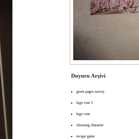
Duyuru Arşivi
green pages survey
logo vote 5
logo vote
choosing character
escape game