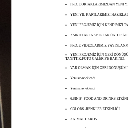
PROJE ORTAKLARIMIZDAN YENI Y
YENİ YIL KARTLARIMIZI HAZIRLA
YENİ PROJEMİZ İÇİN KENDİMİZİ 
7.SINIFLARLA SPORLAR ÜNİTESİ-
PROJE VIDEOLARIMIZ YAYINLANM
YENİ PROJEMİZ İÇİN GERİ DÖNÜŞ
TANITTIK.FOTO GALERİYE BAKINIZ.
VAR OLMAK İÇİN GERİ DÖNÜŞÜM
Yeni sınav eklendi
Yeni sınav eklendi
6.SINIF -FOOD AND DRINKS ETKİN
COLORS -RENKLER ETKİNLİĞİ
ANIMAL CARDS