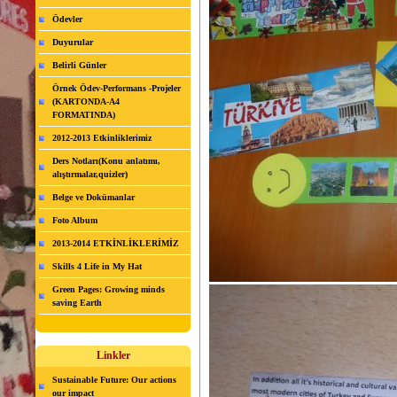
Ödevler
Duyurular
Belirli Günler
Örnek Ödev-Performans -Projeler
(KARTONDA-A4
FORMATINDA)
2012-2013 Etkinliklerimiz
Ders Notları(Konu anlatımı,
alıştırmalar,quizler)
Belge ve Dokümanlar
Foto Album
2013-2014 ETKİNLİKLERİMİZ
Skills 4 Life in My Hat
Green Pages: Growing minds
saving Earth
Linkler
Sustainable Future: Our actions
our impact