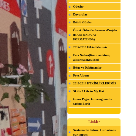
Ödevler
Duyurular
Belirli Günler
Örnek Ödev-Performans -Projeler
(KARTONDA-A4
FORMATINDA)
2012-2013 Etkinliklerimiz
Ders Notları(Konu anlatımı,
alıştırmalar,quizler)
Belge ve Dokümanlar
Foto Album
2013-2014 ETKİNLİKLERİMİZ
Skills 4 Life in My Hat
Green Pages: Growing minds
saving Earth
Linkler
Sustainable Future: Our actions
our impact