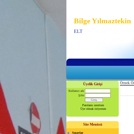
Bilge Yılmaztekin
ELT
Örnek Öd
Üyelik Girişi
Kullanıcı adı
Şifre
Parolamı unuttum
Üye olmak istiyorum
Site Menüsü
Sınavlar