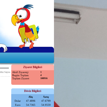
Ziyaret Bilgileri
ldız Sayısı
Aktif Ziyaretçi
1
Bugün Toplam
4
Toplam Ziyaret
108916
Döviz Bilgileri
Alış
Satış
Dolar
47.4896
47.6799
Euro
54.7365
54.9559