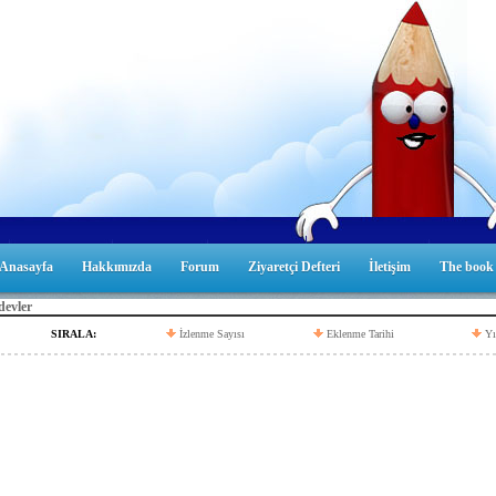
Anasayfa
Hakkımızda
Forum
Ziyaretçi Defteri
İletişim
The book
evler
SIRALA:
İzlenme Sayısı
Eklenme Tarihi
Yı