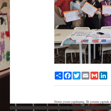
Share
Facebook
Twitter
Email
Gmail
Li
Henüz yorum yapılmamış. İlk yorumu yapmak i
Hız