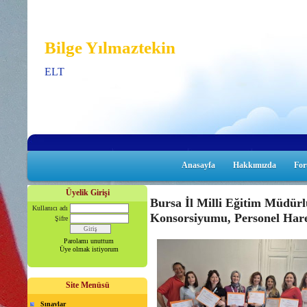
Bilge Yılmaztekin
ELT
Anasayfa
Hakkımızda
Fo
Üyelik Girişi
Bursa İl Milli Eğitim Müdür
Kullanıcı adı
Konsorsiyumu, Personel Harek
Şifre
Parolamı unuttum
Üye olmak istiyorum
Site Menüsü
Sınavlar