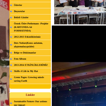
Ödevler
Duyurular
Belirli Günler
Örnek Ödev-Performans -Projeler
(KARTONDA-A4
FORMATINDA)
2012-2013 Etkinliklerimiz
Ders Notları(Konu anlatımı,
alıştırmalar,quizler)
Belge ve Dokümanlar
Foto Album
2013-2014 ETKİNLİKLERİMİZ
Skills 4 Life in My Hat
Green Pages: Growing minds
saving Earth
Linkler
Sustainable Future: Our actions
our impact